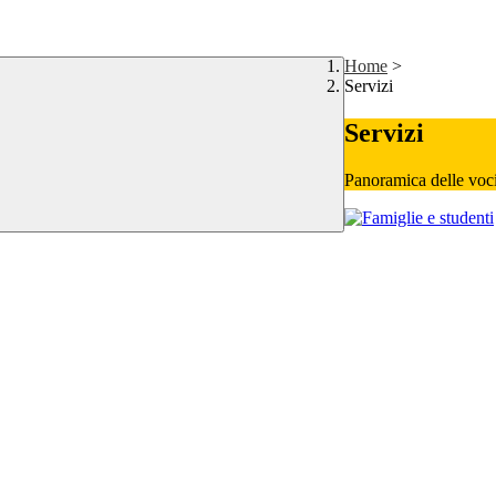
Home
>
Servizi
Servizi
Panoramica delle voc