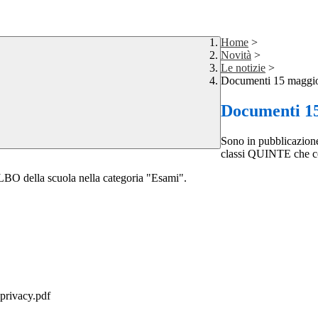
Home
>
Novità
>
Le notizie
>
Documenti 15 maggi
Documenti 1
Sono in pubblicazione
classi QUINTE che co
ALBO della scuola nella categoria "Esami".
rivacy.pdf