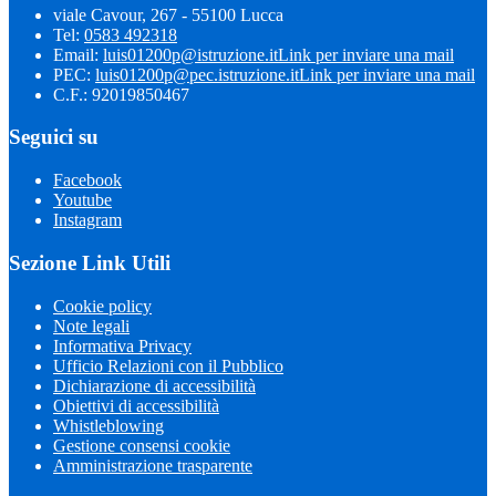
viale Cavour, 267 - 55100 Lucca
Tel:
0583 492318
Email:
luis01200p@istruzione.it
Link per inviare una mail
PEC:
luis01200p@pec.istruzione.it
Link per inviare una mail
C.F.: 92019850467
Seguici su
Facebook
Youtube
Instagram
Sezione Link Utili
Cookie policy
Note legali
Informativa Privacy
Ufficio Relazioni con il Pubblico
Dichiarazione di accessibilità
Obiettivi di accessibilità
Whistleblowing
Gestione consensi cookie
Amministrazione trasparente