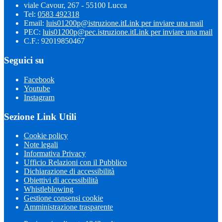
viale Cavour, 267 - 55100 Lucca
Tel:
0583 492318
Email:
luis01200p@istruzione.it
Link per inviare una mail
PEC:
luis01200p@pec.istruzione.it
Link per inviare una mail
C.F.: 92019850467
Seguici su
Facebook
Youtube
Instagram
Sezione Link Utili
Cookie policy
Note legali
Informativa Privacy
Ufficio Relazioni con il Pubblico
Dichiarazione di accessibilità
Obiettivi di accessibilità
Whistleblowing
Gestione consensi cookie
Amministrazione trasparente