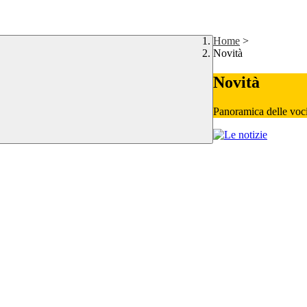
Home
>
Novità
Novità
Panoramica delle voc