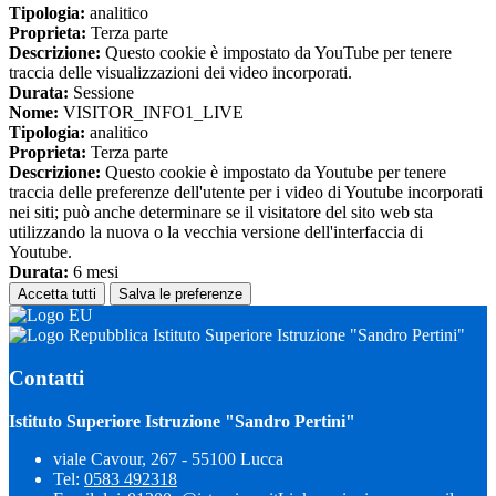
Tipologia:
analitico
Proprieta:
Terza parte
Descrizione:
Questo cookie è impostato da YouTube per tenere
traccia delle visualizzazioni dei video incorporati.
Durata:
Sessione
Nome:
VISITOR_INFO1_LIVE
Tipologia:
analitico
Proprieta:
Terza parte
Descrizione:
Questo cookie è impostato da Youtube per tenere
traccia delle preferenze dell'utente per i video di Youtube incorporati
nei siti; può anche determinare se il visitatore del sito web sta
utilizzando la nuova o la vecchia versione dell'interfaccia di
Youtube.
Durata:
6 mesi
Accetta tutti
Salva le preferenze
Istituto Superiore Istruzione "Sandro Pertini"
Contatti
Istituto Superiore Istruzione "Sandro Pertini"
viale Cavour, 267 - 55100 Lucca
Tel:
0583 492318