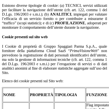
Esistono diverse tipologie di cookie: (a) TECNICI, servizi utilizzati
per facilitare la navigazione dell’utente (cfr. art. 122, comma 1 del
D.Lgs. 196/2003 e s.m.i.); (b)
ANALITICI
, impiegati per valutare
l’efficacia di un servizio fornito o per contribuire a misurarne il
“traffico” (scopi statistici); e di (c)
PROFILAZIONE
, adoperati per
monitorare il comportamento dell’utente durante la navigazione.
Cookie presenti sul sito web
I Cookie di proprietà di Gruppo Spaggiari Parma S.p.A., quale
fornitore della piattaforma Cloud SaaS “
PrimaVisioneWeb
” non
prevedono la registrazione di dati personali identificativi dell’utente,
ma solo la gestione di informazioni tecniche (cfr. art. 122, comma 1
del D.Lgs. 196/2003 e s.m.i.) per l’erogazione di servizi o di dati
analitici anonimi al fine di elaborare statistiche aggregate sull’uso del
Sito.
Elenco dei cookie presenti sul Sito web:
NOME
PROPRIETÀ
TIPOLOGIA
FUNZIONE
Flag impostato