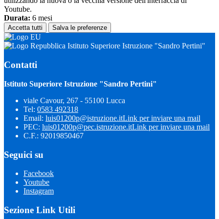
utilizzando la nuova o la vecchia versione dell'interfaccia di
Youtube.
Durata:
6 mesi
Accetta tutti
Salva le preferenze
Istituto Superiore Istruzione "Sandro Pertini"
Contatti
Istituto Superiore Istruzione "Sandro Pertini"
viale Cavour, 267 - 55100 Lucca
Tel:
0583 492318
Email:
luis01200p@istruzione.it
Link per inviare una mail
PEC:
luis01200p@pec.istruzione.it
Link per inviare una mail
C.F.: 92019850467
Seguici su
Facebook
Youtube
Instagram
Sezione Link Utili