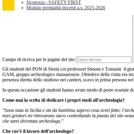
Sicurezza - SAFETY FIRST
Modulo premialità docenti a.s. 2025-2026
Campo di ricerca per le pagine del sito
Gli studenti del PON di Storia coi professori Simoni e Tomasin il gio
GAM, gruppo archeologico massarosese. Obiettivo della visita era mostr
presenza diretta dello studioso nei cantieri, scavo in prima persona nei 
In questa occasione gli studenti hanno avuto modo di porre svariate do
Come mai la scelta di dedicare i propri studi all’archeologia?
"Sono nata in Sicilia e sin da bambina sapevo cosa avrei fatto: l’arche
miei genitori mi ritrovarono stavo controllando la pianta del sito no
che sarei diventata archeologa."
Che cos’è il lavoro dell’archeologo?