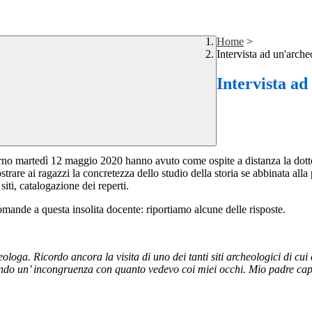
Home
>
Intervista ad un'arch
Intervista ad
rno martedì 12 maggio 2020 hanno avuto come ospite a distanza la dotto
are ai ragazzi la concretezza dello studio della storia se abbinata alla 
siti, catalogazione dei reperti.
mande a questa insolita docente: riportiamo alcune delle risposte.
ologa. Ricordo ancora la visita di uno dei tanti siti archeologici di cu
tando un’ incongruenza con quanto vedevo coi miei occhi. Mio padre capì