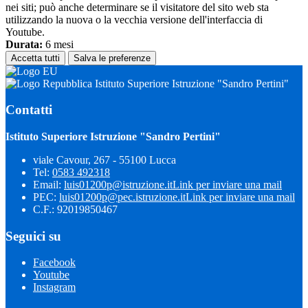
nei siti; può anche determinare se il visitatore del sito web sta
utilizzando la nuova o la vecchia versione dell'interfaccia di
Youtube.
Durata:
6 mesi
Accetta tutti
Salva le preferenze
Istituto Superiore Istruzione "Sandro Pertini"
Contatti
Istituto Superiore Istruzione "Sandro Pertini"
viale Cavour, 267 - 55100 Lucca
Tel:
0583 492318
Email:
luis01200p@istruzione.it
Link per inviare una mail
PEC:
luis01200p@pec.istruzione.it
Link per inviare una mail
C.F.: 92019850467
Seguici su
Facebook
Youtube
Instagram