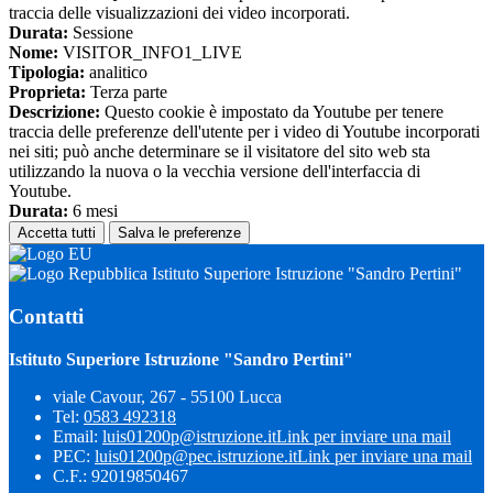
traccia delle visualizzazioni dei video incorporati.
Durata:
Sessione
Nome:
VISITOR_INFO1_LIVE
Tipologia:
analitico
Proprieta:
Terza parte
Descrizione:
Questo cookie è impostato da Youtube per tenere
traccia delle preferenze dell'utente per i video di Youtube incorporati
nei siti; può anche determinare se il visitatore del sito web sta
utilizzando la nuova o la vecchia versione dell'interfaccia di
Youtube.
Durata:
6 mesi
Accetta tutti
Salva le preferenze
Istituto Superiore Istruzione "Sandro Pertini"
Contatti
Istituto Superiore Istruzione "Sandro Pertini"
viale Cavour, 267 - 55100 Lucca
Tel:
0583 492318
Email:
luis01200p@istruzione.it
Link per inviare una mail
PEC:
luis01200p@pec.istruzione.it
Link per inviare una mail
C.F.: 92019850467