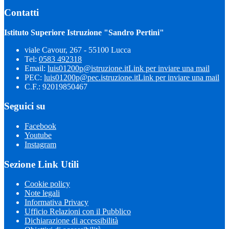
Contatti
Istituto Superiore Istruzione "Sandro Pertini"
viale Cavour, 267 - 55100 Lucca
Tel:
0583 492318
Email:
luis01200p@istruzione.it
Link per inviare una mail
PEC:
luis01200p@pec.istruzione.it
Link per inviare una mail
C.F.: 92019850467
Seguici su
Facebook
Youtube
Instagram
Sezione Link Utili
Cookie policy
Note legali
Informativa Privacy
Ufficio Relazioni con il Pubblico
Dichiarazione di accessibilità