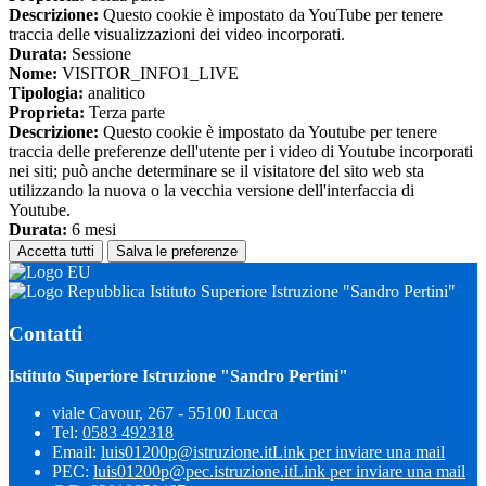
Descrizione:
Questo cookie è impostato da YouTube per tenere
traccia delle visualizzazioni dei video incorporati.
Durata:
Sessione
Nome:
VISITOR_INFO1_LIVE
Tipologia:
analitico
Proprieta:
Terza parte
Descrizione:
Questo cookie è impostato da Youtube per tenere
traccia delle preferenze dell'utente per i video di Youtube incorporati
nei siti; può anche determinare se il visitatore del sito web sta
utilizzando la nuova o la vecchia versione dell'interfaccia di
Youtube.
Durata:
6 mesi
Accetta tutti
Salva le preferenze
Istituto Superiore Istruzione "Sandro Pertini"
Contatti
Istituto Superiore Istruzione "Sandro Pertini"
viale Cavour, 267 - 55100 Lucca
Tel:
0583 492318
Email:
luis01200p@istruzione.it
Link per inviare una mail
PEC:
luis01200p@pec.istruzione.it
Link per inviare una mail