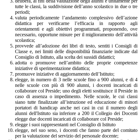
delibera, ai fini della valutazione degli alunni e unitamente per
tutte le classi, la suddivisione dell’anno scolastico in due o tre
periodi;
valuta periodicamente l’andamento complessivo dell’azione
didattica per verificarne l’efficacia in rapporto agli
orientamenti e agli obiettivi programmati, proponendo, ove
necessario, opportune misure per il miglioramento dell’attività
scolastica;
provvede all’adozione dei libri di testo, sentiti i Consigli di
Classe e, nei limiti delle disponibilità finanziarie indicate dal
Consiglio di Istituto, alla scelta dei sussidi didattici;
adotta o promuove nell’ambito delle proprie competenze
iniziative di sperimentazione didattica;
promuove iniziative di aggiornamento dell’Istituto;
elegge, in numero di 3 nelle scuole fino a 900 alunni, e di 4
nelle scuole con più di 900 alunni, i docenti incaricati di
collaborare col Preside; uno degli eletti sostituisce il Preside in
caso di assenza o impedimento. Nelle scuole, le cui classi
siano tutte finalizzate all’istruzione ed educazione di minori
portatori di handicap anche nei casi in cui il numero degli
alunni dell'Istituto sia inferiore a 200 il Collegio dei Docenti
elegge due docenti incaricati di collaborare col Preside;
elegge i suoi rappresentanti nel Consiglio di Istituto
elegge, nel suo seno, i docenti che fanno parte del comitato
per la valutazione del servizio del personale docente;