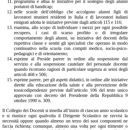
programma e attua le iniziative per il sostegno degli alunni
portatori di handicap;
nelle scuole dell’obbligo che accolgono alunni figli di
lavoratori stranieri residenti in Italia e di lavoratori italiani
emigrati adotta le iniziative previste dagli articoli 115 e 116;
esamina, allo scopo di individuare i mezzi per ogni possibile
recupero, i casi di scarso profitto o di irregolare
comportamento degli alunni, su iniziativa dei docenti della
rispettiva classe e sentiti gli specialisti che operano in modo
continuativo nella scuola con compiti medico, socio-psico-
pedagogici e di orientamento;
esprime al Preside parere in ordine alla sospensione dal
servizio e alla sospensione cautelare del personale docente
quando ricorrano ragioni di particolare urgenza ai sensi degli
articoli 468 e 506;
esprime parere, per gli aspetti didattici, in ordine alle iniziative
dirette alla educazione della salute e alla prevenzione delle
tossicodipendenze previste dall’articolo 106 del testo unico
approvato con decreto del Presidente della Repubblica 9
ottobre 1990 n. 309.
Il Collegio dei Docenti si insedia all’inizio di ciascun anno scolastico
e si riunisce ogni qualvolta il Dirigente Scolastico ne ravvisi la
necessità oppure quando almeno un terzo dei suoi componenti ne
faccia richiesta; comunque, almeno una volta per ogni trimestre o