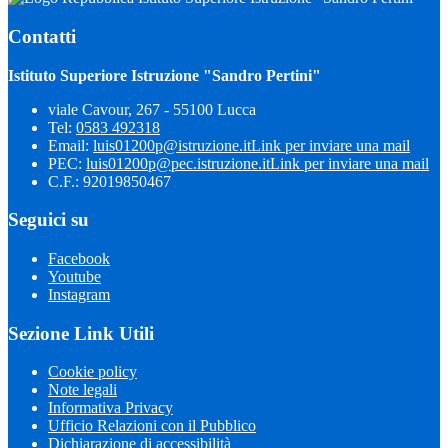
Contatti
Istituto Superiore Istruzione "Sandro Pertini"
viale Cavour, 267 - 55100 Lucca
Tel:
0583 492318
Email:
luis01200p@istruzione.it
Link per inviare una mail
PEC:
luis01200p@pec.istruzione.it
Link per inviare una mail
C.F.: 92019850467
Seguici su
Facebook
Youtube
Instagram
Sezione Link Utili
Cookie policy
Note legali
Informativa Privacy
Ufficio Relazioni con il Pubblico
Dichiarazione di accessibilità