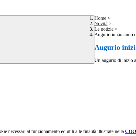
Home
>
Novità
>
Le notizie
>
Augurio inizio anno 
Augurio iniz
Un augurio di inizio 
kie necessari al funzionamento ed utili alle finalità illustrate nella
COO