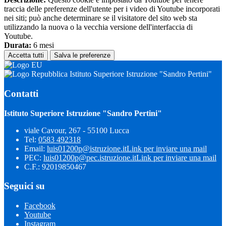
traccia delle preferenze dell'utente per i video di Youtube incorporati
nei siti; può anche determinare se il visitatore del sito web sta
utilizzando la nuova o la vecchia versione dell'interfaccia di
Youtube.
Durata:
6 mesi
Accetta tutti
Salva le preferenze
Istituto Superiore Istruzione "Sandro Pertini"
Contatti
Istituto Superiore Istruzione "Sandro Pertini"
viale Cavour, 267 - 55100 Lucca
Tel:
0583 492318
Email:
luis01200p@istruzione.it
Link per inviare una mail
PEC:
luis01200p@pec.istruzione.it
Link per inviare una mail
C.F.: 92019850467
Seguici su
Facebook
Youtube
Instagram