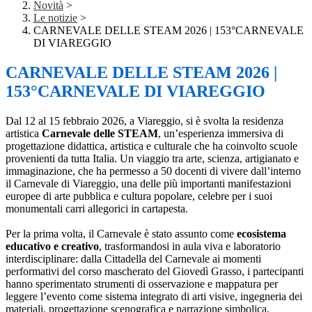
Novità
>
Le notizie
>
CARNEVALE DELLE STEAM 2026 | 153°CARNEVALE
DI VIAREGGIO
CARNEVALE DELLE STEAM 2026 |
153°CARNEVALE DI VIAREGGIO
Dal 12 al 15 febbraio 2026, a Viareggio, si è svolta la residenza
artistica
Carnevale delle STEAM
, un’esperienza immersiva di
progettazione didattica, artistica e culturale che ha coinvolto scuole
provenienti da tutta Italia. Un viaggio tra arte, scienza, artigianato e
immaginazione, che ha permesso a 50 docenti di vivere dall’interno
il Carnevale di Viareggio, una delle più importanti manifestazioni
europee di arte pubblica e cultura popolare, celebre per i suoi
monumentali carri allegorici in cartapesta.
Per la prima volta, il Carnevale è stato assunto come
ecosistema
educativo e creativo
, trasformandosi in aula viva e laboratorio
interdisciplinare: dalla Cittadella del Carnevale ai momenti
performativi del corso mascherato del Giovedì Grasso, i partecipanti
hanno sperimentato strumenti di osservazione e mappatura per
leggere l’evento come sistema integrato di arti visive, ingegneria dei
materiali, progettazione scenografica e narrazione simbolica.