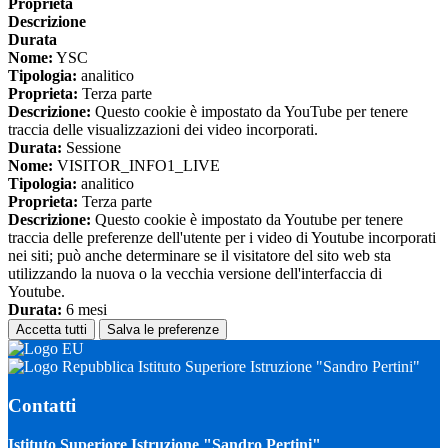
Proprieta
Descrizione
Durata
Nome:
YSC
Tipologia:
analitico
Proprieta:
Terza parte
Descrizione:
Questo cookie è impostato da YouTube per tenere
traccia delle visualizzazioni dei video incorporati.
Durata:
Sessione
Nome:
VISITOR_INFO1_LIVE
Tipologia:
analitico
Proprieta:
Terza parte
Descrizione:
Questo cookie è impostato da Youtube per tenere
traccia delle preferenze dell'utente per i video di Youtube incorporati
nei siti; può anche determinare se il visitatore del sito web sta
utilizzando la nuova o la vecchia versione dell'interfaccia di
Youtube.
Durata:
6 mesi
Accetta tutti
Salva le preferenze
Istituto Superiore Istruzione "Sandro Pertini"
Contatti
Istituto Superiore Istruzione "Sandro Pertini"