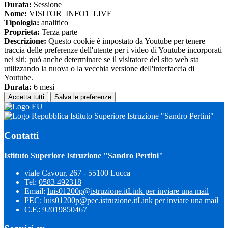
Durata:
Sessione
Nome:
VISITOR_INFO1_LIVE
Tipologia:
analitico
Proprieta:
Terza parte
Descrizione:
Questo cookie è impostato da Youtube per tenere
traccia delle preferenze dell'utente per i video di Youtube incorporati
nei siti; può anche determinare se il visitatore del sito web sta
utilizzando la nuova o la vecchia versione dell'interfaccia di
Youtube.
Durata:
6 mesi
Accetta tutti
Salva le preferenze
Istituto Superiore Istruzione "Sandro Pertini"
Contatti
Istituto Superiore Istruzione "Sandro Pertini"
viale Cavour, 267 - 55100 Lucca
Tel:
0583 492318
Email:
luis01200p@istruzione.it
Link per inviare una mail
PEC:
luis01200p@pec.istruzione.it
Link per inviare una mail
C.F.: 92019850467