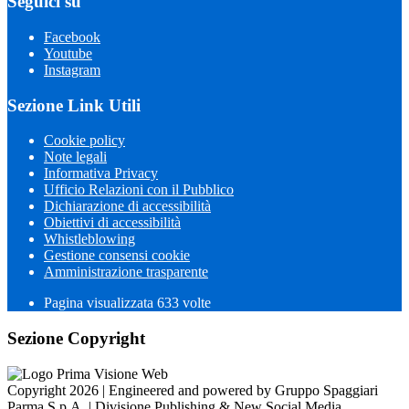
Seguici su
Facebook
Youtube
Instagram
Sezione Link Utili
Cookie policy
Note legali
Informativa Privacy
Ufficio Relazioni con il Pubblico
Dichiarazione di accessibilità
Obiettivi di accessibilità
Whistleblowing
Gestione consensi cookie
Amministrazione trasparente
Pagina visualizzata
633
volte
Sezione Copyright
Copyright 2026 | Engineered and powered by Gruppo Spaggiari
Parma S.p.A. | Divisione Publishing & New Social Media