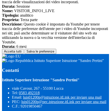
traccia delle visualizzazioni dei video incorporati.
Durata:
Sessione
Nome:
VISITOR_INFO1_LIVE
Tipologia:
analitico
Proprieta:
Terza parte
Descrizione:
Questo cookie è impostato da Youtube per tenere
traccia delle preferenze dell'utente per i video di Youtube incorporati
nei siti; può anche determinare se il visitatore del sito web sta
utilizzando la nuova o la vecchia versione dell'interfaccia di
Youtube.
Durata:
6 mesi
Accetta tutti
Salva le preferenze
Istituto Superiore Istruzione "Sandro Pertini"
Contatti
Istituto Superiore Istruzione "Sandro Pertini"
viale Cavour, 267 - 55100 Lucca
Tel:
0583 492318
Email:
luis01200p@istruzione.it
Link per inviare una mail
PEC:
luis01200p@pec.istruzione.it
Link per inviare una mail
C.F.: 92019850467