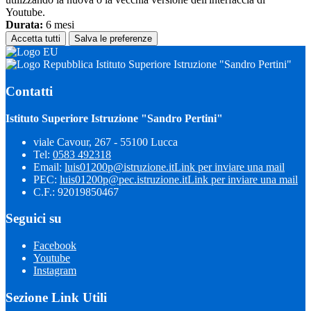
Youtube.
Durata:
6 mesi
Accetta tutti
Salva le preferenze
Istituto Superiore Istruzione "Sandro Pertini"
Contatti
Istituto Superiore Istruzione "Sandro Pertini"
viale Cavour, 267 - 55100 Lucca
Tel:
0583 492318
Email:
luis01200p@istruzione.it
Link per inviare una mail
PEC:
luis01200p@pec.istruzione.it
Link per inviare una mail
C.F.: 92019850467
Seguici su
Facebook
Youtube
Instagram
Sezione Link Utili