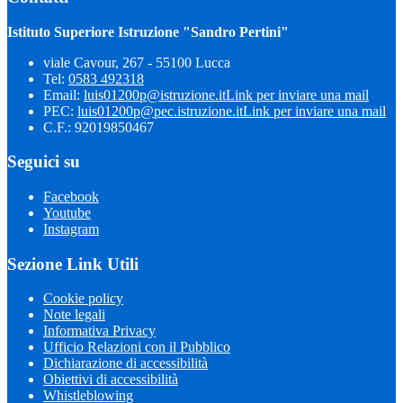
Istituto Superiore Istruzione "Sandro Pertini"
viale Cavour, 267 - 55100 Lucca
Tel:
0583 492318
Email:
luis01200p@istruzione.it
Link per inviare una mail
PEC:
luis01200p@pec.istruzione.it
Link per inviare una mail
C.F.: 92019850467
Seguici su
Facebook
Youtube
Instagram
Sezione Link Utili
Cookie policy
Note legali
Informativa Privacy
Ufficio Relazioni con il Pubblico
Dichiarazione di accessibilità
Obiettivi di accessibilità
Whistleblowing