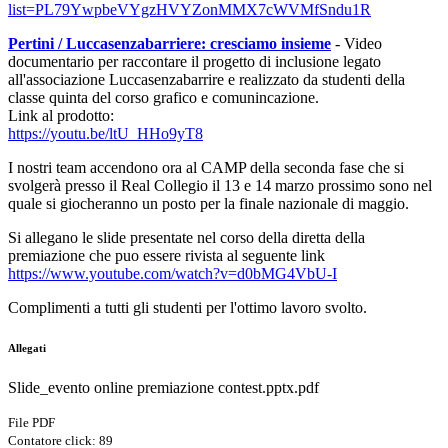
list=PL79YwpbeVYgzHVYZonMMX7cWVMfSndu1R
Pertini / Luccasenzabarriere: cresciamo insieme
- Video
documentario per raccontare il progetto di inclusione legato
all'associazione Luccasenzabarrire e realizzato da studenti della
classe quinta del corso grafico e comunincazione.
Link al prodotto:
https://youtu.be/ltU_HHo9yT8
I nostri team accendono ora al CAMP della seconda fase che si
svolgerà presso il Real Collegio il 13 e 14 marzo prossimo sono nel
quale si giocheranno un posto per la finale nazionale di maggio.
Si allegano le slide presentate nel corso della diretta della
premiazione che puo essere rivista al seguente link
https://www.youtube.com/watch?v=d0bMG4VbU-I
Complimenti a tutti gli studenti per l'ottimo lavoro svolto.
Allegati
Slide_evento online premiazione contest.pptx.pdf
File PDF
Contatore click: 89