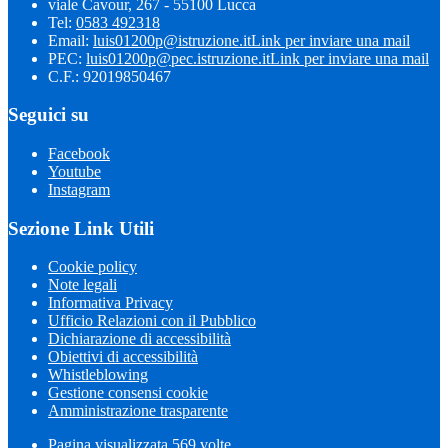
viale Cavour, 267 - 55100 Lucca
Tel:
0583 492318
Email:
luis01200p@istruzione.it
Link per inviare una mail
PEC:
luis01200p@pec.istruzione.it
Link per inviare una mail
C.F.: 92019850467
Seguici su
Facebook
Youtube
Instagram
Sezione Link Utili
Cookie policy
Note legali
Informativa Privacy
Ufficio Relazioni con il Pubblico
Dichiarazione di accessibilità
Obiettivi di accessibilità
Whistleblowing
Gestione consensi cookie
Amministrazione trasparente
Pagina visualizzata
569
volte