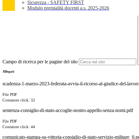
Sicurezza - SAFETY FIRST
Modulo premialità docenti a.s. 2025-2026
Campo di ricerca per le pagine del sito
Allegati
scadenza-1-marzo-2023-federata-avvia-il-ricorso-al-giudice-del-lavoro-
File PDF
Contatore click: 32
sentenza-consiglio-di-stato-accoglie-nostro-appello-senza-nomi.pdf
File PDF
Contatore click: 44
comunicato-stampa-su-vittoria-consiglio-di-stato-servizio-militare_0.p