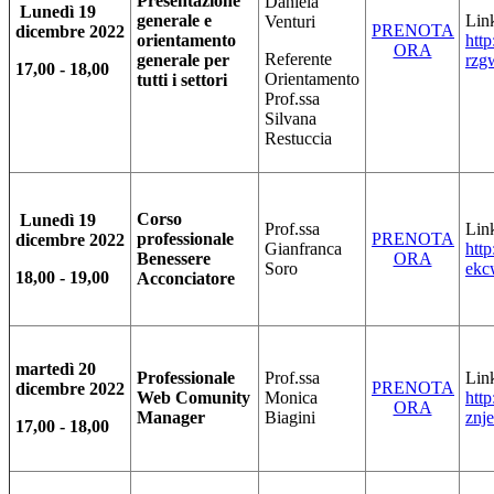
Presentazione
Daniela
Lunedì 19
generale e
Link
Venturi
PRENOTA
dicembre 2022
orientamento
http
ORA
Referente
generale per
rzg
17,00 - 18,00
Orientamento
tutti i settori
Prof.ssa
Silvana
Restuccia
Corso
Lunedì 19
Prof.ssa
Link
professionale
PRENOTA
dicembre 2022
Gianfranca
http
Benessere
ORA
Soro
ekc
18,00 - 19,00
Acconciatore
martedì 20
Professionale
Prof.ssa
Link
PRENOTA
dicembre 2022
Web Comunity
Monica
http
ORA
Manager
Biagini
znje
17,00 - 18,00