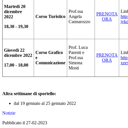
Martedì 20
Prof.ssa
Link
dicembre
PRENOTA
Corso Turistico
Angela
http
2022
ORA
Cannarozzo
jvk
18,30 - 19,30
Prof. Luca
Giovedì 22
Corso Grafico
Parenti e
Link
PRENOTA
dicembre 2022
e
Prof.ssa
http
ORA
Comunicazione
Simona
xze
17,00 - 18,00
Mosti
Altra settimane di sportello:
dal 19 gennaio al 25 gennaio 2022
Notizie
Pubblicato il 27-02-2023