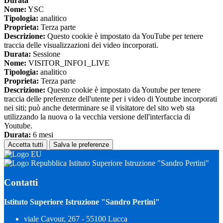
Durata
Nome:
YSC
Tipologia:
analitico
Proprieta:
Terza parte
Descrizione:
Questo cookie è impostato da YouTube per tenere
traccia delle visualizzazioni dei video incorporati.
Durata:
Sessione
Nome:
VISITOR_INFO1_LIVE
Tipologia:
analitico
Proprieta:
Terza parte
Descrizione:
Questo cookie è impostato da Youtube per tenere
traccia delle preferenze dell'utente per i video di Youtube incorporati
nei siti; può anche determinare se il visitatore del sito web sta
utilizzando la nuova o la vecchia versione dell'interfaccia di
Youtube.
Durata:
6 mesi
Accetta tutti
Salva le preferenze
Istituto Superiore Istruzione "Sandro Pertini"
Contatti
Istituto Superiore Istruzione "Sandro Pertini"
viale Cavour, 267 - 55100 Lucca