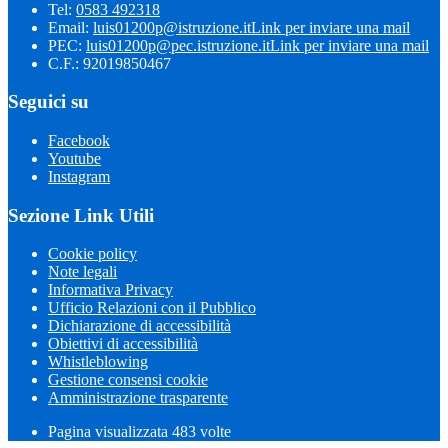
Tel:
0583 492318
Email:
luis01200p@istruzione.it
Link per inviare una mail
PEC:
luis01200p@pec.istruzione.it
Link per inviare una mail
C.F.: 92019850467
Seguici su
Facebook
Youtube
Instagram
Sezione Link Utili
Cookie policy
Note legali
Informativa Privacy
Ufficio Relazioni con il Pubblico
Dichiarazione di accessibilità
Obiettivi di accessibilità
Whistleblowing
Gestione consensi cookie
Amministrazione trasparente
Pagina visualizzata
483
volte