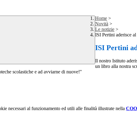
Home
>
Novità
>
Le notizie
>
ISI Pertini aderisce a
ISI Pertini a
Il nostro Istituto ader
un libro alla nostra s
lioteche scolastiche e ad avviarne di nuove!"
kie necessari al funzionamento ed utili alle finalità illustrate nella
COO