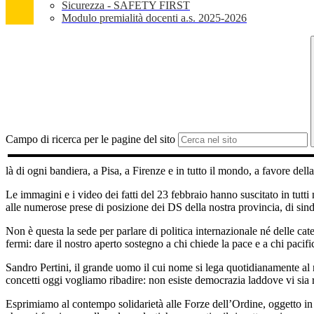
Sicurezza - SAFETY FIRST
Modulo premialità docenti a.s. 2025-2026
Campo di ricerca per le pagine del sito
là di ogni bandiera, a Pisa, a Firenze e in tutto il mondo, a favore della
Le immagini e i video dei fatti del 23 febbraio hanno suscitato in tutti
alle numerose prese di posizione dei DS della nostra provincia, di sin
Non è questa la sede per parlare di politica internazionale né delle ca
fermi:
dare il nostro aperto sostegno a chi chiede la pace e a chi paci
Sandro Pertini, il grande uomo il cui nome si lega quotidianamente al no
concetti oggi vogliamo ribadire: non esiste democrazia laddove vi sia r
Esprimiamo al contempo solidarietà alle Forze dell’Ordine, oggetto in qu