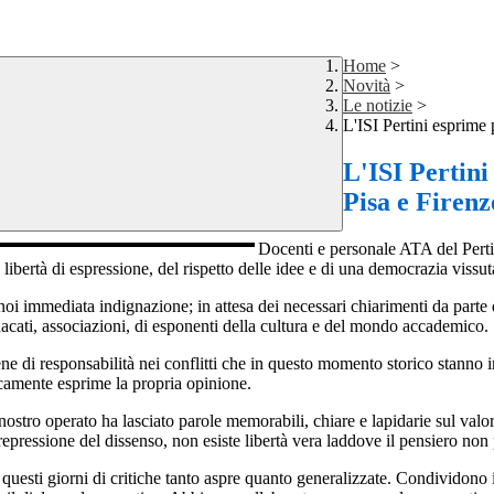
Home
>
Novità
>
Le notizie
>
L'ISI Pertini esprime 
L'ISI Pertini
Pisa e Firenz
Docenti e personale ATA del Pertini
 libertà di espressione, del rispetto delle idee e di una democrazia vissut
 noi immediata indignazione; in attesa dei necessari chiarimenti da parte
dacati, associazioni, di esponenti della cultura e del mondo accademico.
tene di responsabilità nei conflitti che in questo momento storico stann
ficamente esprime la propria opinione
.
stro operato ha lasciato parole memorabili, chiare e lapidarie sul valore
epressione del dissenso, non esiste libertà vera laddove il pensiero non
esti giorni di critiche tanto aspre quanto generalizzate. Condividono i no