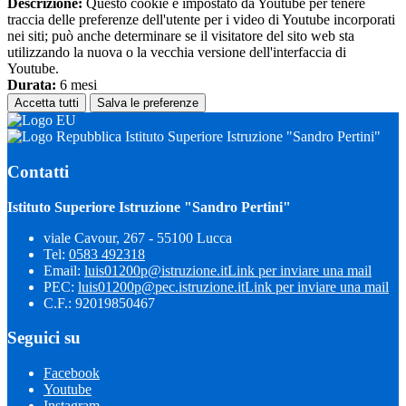
Descrizione:
Questo cookie è impostato da Youtube per tenere
traccia delle preferenze dell'utente per i video di Youtube incorporati
nei siti; può anche determinare se il visitatore del sito web sta
utilizzando la nuova o la vecchia versione dell'interfaccia di
Youtube.
Durata:
6 mesi
Accetta tutti
Salva le preferenze
Istituto Superiore Istruzione "Sandro Pertini"
Contatti
Istituto Superiore Istruzione "Sandro Pertini"
viale Cavour, 267 - 55100 Lucca
Tel:
0583 492318
Email:
luis01200p@istruzione.it
Link per inviare una mail
PEC:
luis01200p@pec.istruzione.it
Link per inviare una mail
C.F.: 92019850467
Seguici su
Facebook
Youtube
Instagram