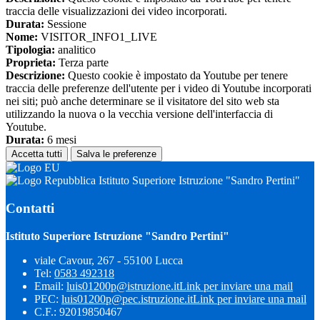
traccia delle visualizzazioni dei video incorporati.
Durata:
Sessione
Nome:
VISITOR_INFO1_LIVE
Tipologia:
analitico
Proprieta:
Terza parte
Descrizione:
Questo cookie è impostato da Youtube per tenere
traccia delle preferenze dell'utente per i video di Youtube incorporati
nei siti; può anche determinare se il visitatore del sito web sta
utilizzando la nuova o la vecchia versione dell'interfaccia di
Youtube.
Durata:
6 mesi
Accetta tutti
Salva le preferenze
Istituto Superiore Istruzione "Sandro Pertini"
Contatti
Istituto Superiore Istruzione "Sandro Pertini"
viale Cavour, 267 - 55100 Lucca
Tel:
0583 492318
Email:
luis01200p@istruzione.it
Link per inviare una mail
PEC:
luis01200p@pec.istruzione.it
Link per inviare una mail
C.F.: 92019850467