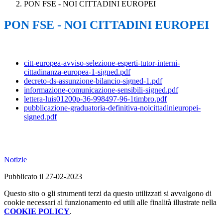
PON FSE - NOI CITTADINI EUROPEI
PON FSE - NOI CITTADINI EUROPEI
citt-europea-avviso-selezione-esperti-tutor-interni-
cittadinanza-europea-1-signed.pdf
decreto-ds-assunzione-bilancio-signed-1.pdf
informazione-comunicazione-sensibili-signed.pdf
lettera-luis01200p-36-998497-96-1timbro.pdf
pubblicazione-graduatoria-definitiva-noicittadinieuropei-
signed.pdf
Notizie
Pubblicato il 27-02-2023
Questo sito o gli strumenti terzi da questo utilizzati si avvalgono di
cookie necessari al funzionamento ed utili alle finalità illustrate nella
COOKIE POLICY
.