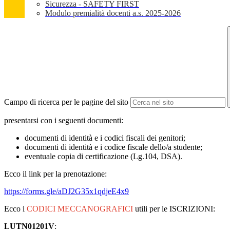
Sicurezza - SAFETY FIRST
Modulo premialità docenti a.s. 2025-2026
Campo di ricerca per le pagine del sito
presentarsi con i seguenti documenti:
documenti di identità e i codici fiscali dei genitori;
documenti di identità e i codice fiscale dello/a studente;
eventuale copia di certificazione (Lg.104, DSA).
Ecco il link per la prenotazione:
https://forms.gle/aDJ2G35x1qdjeE4x9
Ecco i
CODICI MECCANOGRAFICI
utili per le ISCRIZIONI:
LUTN01201V
: