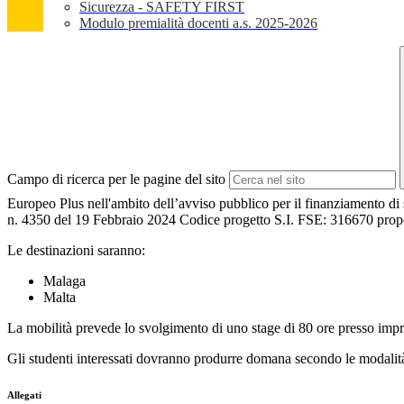
Sicurezza - SAFETY FIRST
Modulo premialità docenti a.s. 2025-2026
Campo di ricerca per le pagine del sito
Europeo Plus nell'ambito dell’avviso pubblico per il finanziamento di st
n. 4350 del 19 Febbraio 2024 Codice progetto S.I. FSE: 316670 propone
Le destinazioni saranno:
Malaga
Malta
La mobilità prevede lo svolgimento di uno stage di 80 ore presso impre
Gli studenti interessati dovranno produrre domana secondo le modalità 
Allegati