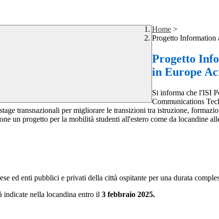
Home
>
Progetto Informatio
Progetto Inf
in Europe A
Si informa che l'ISI P
Communications Tech
age transnazionali per migliorare le transizioni tra istruzione, formazio
 un progetto per la mobilità studenti all'estero come da locandine all
se ed enti pubblici e privati della città ospitante per una durata compl
indicate nella locandina entro il
3 febbraio 2025.