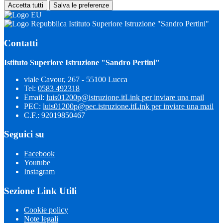
Accetta tutti
Salva le preferenze
Istituto Superiore Istruzione "Sandro Pertini"
Contatti
Istituto Superiore Istruzione "Sandro Pertini"
viale Cavour, 267 - 55100 Lucca
Tel:
0583 492318
Email:
luis01200p@istruzione.it
Link per inviare una mail
PEC:
luis01200p@pec.istruzione.it
Link per inviare una mail
C.F.: 92019850467
Seguici su
Facebook
Youtube
Instagram
Sezione Link Utili
Cookie policy
Note legali