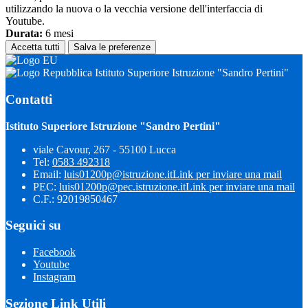
utilizzando la nuova o la vecchia versione dell'interfaccia di
Youtube.
Durata:
6 mesi
Accetta tutti
Salva le preferenze
Istituto Superiore Istruzione "Sandro Pertini"
Contatti
Istituto Superiore Istruzione "Sandro Pertini"
viale Cavour, 267 - 55100 Lucca
Tel:
0583 492318
Email:
luis01200p@istruzione.it
Link per inviare una mail
PEC:
luis01200p@pec.istruzione.it
Link per inviare una mail
C.F.: 92019850467
Seguici su
Facebook
Youtube
Instagram
Sezione Link Utili