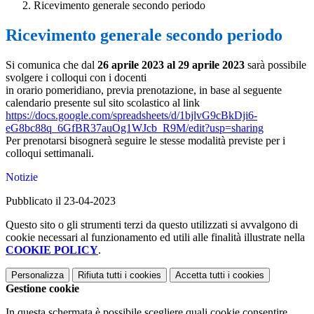
Ricevimento generale secondo periodo
Ricevimento generale secondo periodo
Si comunica che dal
26 aprile 2023 al 29 aprile 2023
sarà possibile
svolgere i colloqui con i docenti
in orario pomeridiano, previa prenotazione, in base al seguente
calendario presente sul sito scolastico al link
https://docs.google.com/spreadsheets/d/1bjlvG9cBkDji6-
eG8bc88q_6GfBR37auOg1WJcb_R9M/edit?usp=sharing
Per prenotarsi bisognerà seguire le stesse modalità previste per i
colloqui settimanali.
Notizie
Pubblicato il 23-04-2023
Questo sito o gli strumenti terzi da questo utilizzati si avvalgono di
cookie necessari al funzionamento ed utili alle finalità illustrate nella
COOKIE POLICY
.
Personalizza
Rifiuta tutti
i cookies
Accetta tutti
i cookies
Gestione cookie
In questa schermata è possibile scegliere quali cookie consentire.