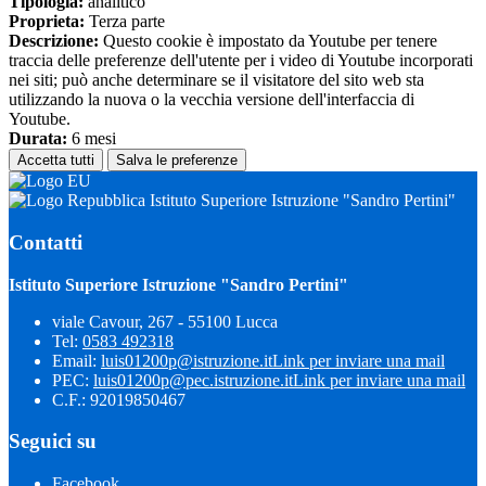
Tipologia:
analitico
Proprieta:
Terza parte
Descrizione:
Questo cookie è impostato da Youtube per tenere
traccia delle preferenze dell'utente per i video di Youtube incorporati
nei siti; può anche determinare se il visitatore del sito web sta
utilizzando la nuova o la vecchia versione dell'interfaccia di
Youtube.
Durata:
6 mesi
Accetta tutti
Salva le preferenze
Istituto Superiore Istruzione "Sandro Pertini"
Contatti
Istituto Superiore Istruzione "Sandro Pertini"
viale Cavour, 267 - 55100 Lucca
Tel:
0583 492318
Email:
luis01200p@istruzione.it
Link per inviare una mail
PEC:
luis01200p@pec.istruzione.it
Link per inviare una mail
C.F.: 92019850467
Seguici su
Facebook