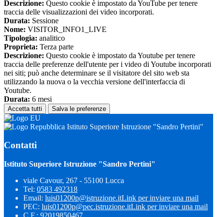
Descrizione:
Questo cookie è impostato da YouTube per tenere
traccia delle visualizzazioni dei video incorporati.
Durata:
Sessione
Nome:
VISITOR_INFO1_LIVE
Tipologia:
analitico
Proprieta:
Terza parte
Descrizione:
Questo cookie è impostato da Youtube per tenere
traccia delle preferenze dell'utente per i video di Youtube incorporati
nei siti; può anche determinare se il visitatore del sito web sta
utilizzando la nuova o la vecchia versione dell'interfaccia di
Youtube.
Durata:
6 mesi
Accetta tutti
Salva le preferenze
Istituto Superiore Istruzione "Sandro Pertini"
Contatti
Istituto Superiore Istruzione "Sandro Pertini"
viale Cavour, 267 - 55100 Lucca
Tel:
0583 492318
Email:
luis01200p@istruzione.it
Link per inviare una mail
PEC:
luis01200p@pec.istruzione.it
Link per inviare una mail
C.F.: 92019850467