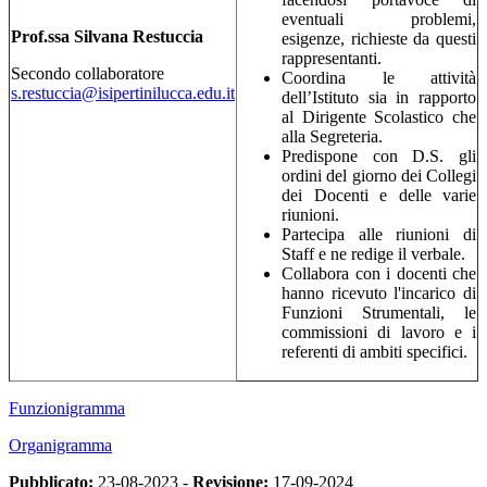
eventuali problemi,
Prof.ssa Silvana Restuccia
esigenze, richieste da questi
rappresentanti.
Secondo collaboratore
Coordina le attività
s.restuccia@isipertinilucca.edu.it
dell’Istituto sia in rapporto
al Dirigente Scolastico che
alla Segreteria.
Predispone con D.S. gli
ordini del giorno dei Collegi
dei Docenti e delle varie
riunioni.
Partecipa alle riunioni di
Staff e ne redige il verbale.
Collabora con i docenti che
hanno ricevuto l'incarico di
Funzioni Strumentali, le
commissioni di lavoro e i
referenti di ambiti specifici.
Funzionigramma
Organigramma
Pubblicato:
23-08-2023 -
Revisione:
17-09-2024