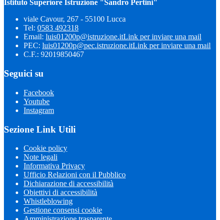
Istituto Superiore Istruzione "Sandro Pertini"
viale Cavour, 267 - 55100 Lucca
Tel:
0583 492318
Email:
luis01200p@istruzione.it
Link per inviare una mail
PEC:
luis01200p@pec.istruzione.it
Link per inviare una mail
C.F.: 92019850467
Seguici su
Facebook
Youtube
Instagram
Sezione Link Utili
Cookie policy
Note legali
Informativa Privacy
Ufficio Relazioni con il Pubblico
Dichiarazione di accessibilità
Obiettivi di accessibilità
Whistleblowing
Gestione consensi cookie
Amministrazione trasparente