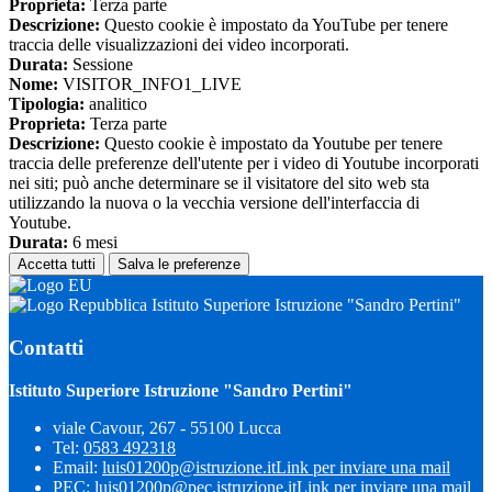
Proprieta:
Terza parte
Descrizione:
Questo cookie è impostato da YouTube per tenere
traccia delle visualizzazioni dei video incorporati.
Durata:
Sessione
Nome:
VISITOR_INFO1_LIVE
Tipologia:
analitico
Proprieta:
Terza parte
Descrizione:
Questo cookie è impostato da Youtube per tenere
traccia delle preferenze dell'utente per i video di Youtube incorporati
nei siti; può anche determinare se il visitatore del sito web sta
utilizzando la nuova o la vecchia versione dell'interfaccia di
Youtube.
Durata:
6 mesi
Accetta tutti
Salva le preferenze
Istituto Superiore Istruzione "Sandro Pertini"
Contatti
Istituto Superiore Istruzione "Sandro Pertini"
viale Cavour, 267 - 55100 Lucca
Tel:
0583 492318
Email:
luis01200p@istruzione.it
Link per inviare una mail
PEC:
luis01200p@pec.istruzione.it
Link per inviare una mail