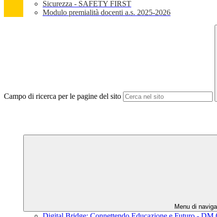
Sicurezza - SAFETY FIRST
Modulo premialità docenti a.s. 2025-2026
Campo di ricerca per le pagine del sito
Menu di naviga
Digital Bridge: Connettendo Educazione e Futuro - DM 