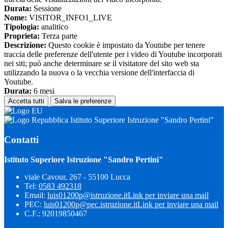
Durata:
Sessione
Nome:
VISITOR_INFO1_LIVE
Tipologia:
analitico
Proprieta:
Terza parte
Descrizione:
Questo cookie è impostato da Youtube per tenere
traccia delle preferenze dell'utente per i video di Youtube incorporati
nei siti; può anche determinare se il visitatore del sito web sta
utilizzando la nuova o la vecchia versione dell'interfaccia di
Youtube.
Durata:
6 mesi
Accetta tutti
Salva le preferenze
Istituto Superiore Istruzione "Sandro Pertini"
Contatti
Istituto Superiore Istruzione "Sandro Pertini"
viale Cavour, 267 - 55100 Lucca
Tel:
0583 492318
Email:
luis01200p@istruzione.it
Link per inviare una mail
PEC:
luis01200p@pec.istruzione.it
Link per inviare una mail
C.F.: 92019850467