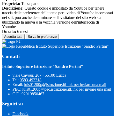
Proprieta:
Terza parte
Descrizione:
Questo cookie è impostato da Youtube per tenere
traccia delle preferenze dell'utente per i video di Youtube incorporati
nei siti; può anche determinare se il visitatore del sito web sta
utilizzando la nuova o la vecchia versione dell'interfaccia di
Youtube.
Durata:
6 mesi
Accetta tutti
Salva le preferenze
Istituto Superiore Istruzione "Sandro Pertini"
Contatti
Istituto Superiore Istruzione "Sandro Pertini"
viale Cavour, 267 - 55100 Lucca
Tel:
0583 492318
Email:
luis01200p@istruzione.it
Link per inviare una mail
PEC:
luis01200p@pec.istruzione.it
Link per inviare una mail
C.F.: 92019850467
Seguici su
Facebook