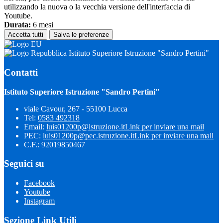
utilizzando la nuova o la vecchia versione dell'interfaccia di
Youtube.
Durata:
6 mesi
Accetta tutti
Salva le preferenze
Istituto Superiore Istruzione "Sandro Pertini"
Contatti
Istituto Superiore Istruzione "Sandro Pertini"
viale Cavour, 267 - 55100 Lucca
Tel:
0583 492318
Email:
luis01200p@istruzione.it
Link per inviare una mail
PEC:
luis01200p@pec.istruzione.it
Link per inviare una mail
C.F.: 92019850467
Seguici su
Facebook
Youtube
Instagram
Sezione Link Utili