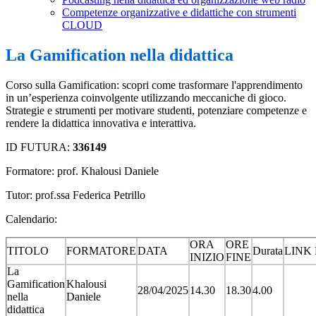
Competenze organizzative e didattiche con strumenti
CLOUD
La Gamification nella didattica
Corso sulla Gamification: scopri come trasformare l'apprendimento
in un’esperienza coinvolgente utilizzando meccaniche di gioco.
Strategie e strumenti per motivare studenti, potenziare competenze e
rendere la didattica innovativa e interattiva.
ID FUTURA:
336149
Formatore: prof. Khalousi Daniele
Tutor: prof.ssa Federica Petrillo
Calendario:
ORA
ORE
TITOLO
FORMATORE
DATA
Durata
LINK
INIZIO
FINE
La
Gamification
Khalousi
28/04/2025
14.30
18.30
4.00
nella
Daniele
didattica