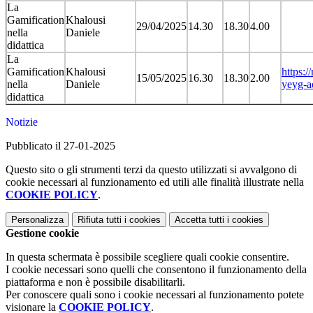
La
Gamification
Khalousi
29/04/2025
14.30
18.30
4.00
nella
Daniele
didattica
La
Gamification
Khalousi
https:/
15/05/2025
16.30
18.30
2.00
nella
Daniele
yeyg-a
didattica
Notizie
Pubblicato il 27-01-2025
Questo sito o gli strumenti terzi da questo utilizzati si avvalgono di
cookie necessari al funzionamento ed utili alle finalità illustrate nella
COOKIE POLICY
.
Personalizza
Rifiuta tutti
i cookies
Accetta tutti
i cookies
Gestione cookie
In questa schermata è possibile scegliere quali cookie consentire.
I cookie necessari sono quelli che consentono il funzionamento della
piattaforma e non è possibile disabilitarli.
Per conoscere quali sono i cookie necessari al funzionamento potete
visionare la
COOKIE POLICY
.