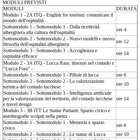
MODULI PREVISTI
MODULI
DURATA
Modulo 1 - 2A ITQ - English for tourism: comunicare il
mondo dell'ospitalità -
Sottomodulo 1 - Sottomodulo 1 - Dalla ricettivitá
ore 4
alberghiera alla cultura dell'ospitalitá
Sottomodulo 2 - Sottomodulo 2 - Nuovi modelli e nuova
ore 12
filosofia dell'ospitalitá alberghiera
Sottomodulo 3 - Sottomodulo 3 - Accoglienza e
ore 14
ospitalitá efficace
Modulo 2 - 3A ITQ - Lucca Rara. itinerari nel contado e
"Lucca Fora" -
Sottomodulo 1 - Sottomodulo 1 - Pillole di lucca
ore 6
Sottomodulo 2 - Sottomodulo 2 - La valorizzazione
ore 10
turistica del contado lucchese
Sottomodulo 3 - Sottomodulo 3 - Intelligenza artificiale
per la valorizzazione del territorio, del contado lucchese
ore 14
e travel design
Modulo 3 - 3B ITT Le Statue Parlanti: Spazio civico e
autobiografie scolpiti nella pietra -
Sottomodulo 1 - Sottomodulo 1 - Memoria e spazio
ore 6
civico
Sottomodulo 2 - Sottomodulo 2 - Le statue di Lucca
ore 10