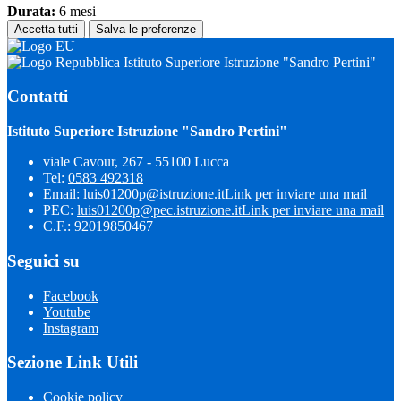
Durata:
6 mesi
Accetta tutti
Salva le preferenze
Istituto Superiore Istruzione "Sandro Pertini"
Contatti
Istituto Superiore Istruzione "Sandro Pertini"
viale Cavour, 267 - 55100 Lucca
Tel:
0583 492318
Email:
luis01200p@istruzione.it
Link per inviare una mail
PEC:
luis01200p@pec.istruzione.it
Link per inviare una mail
C.F.: 92019850467
Seguici su
Facebook
Youtube
Instagram
Sezione Link Utili
Cookie policy