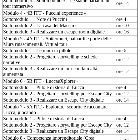
Sottomodulo 3 - Sottomodulo 3 - Le statue parlanti: un
ore 14
tour immersivo
Modulo 4 - 4B ITT - Puccini experience -
Sottomodulo 1 - Note di Puccini
ore 4
Sottomodulo 2 - La casa del Maestro
ore 10
Sottomodulo 3 - Realizzare un escape room digitale
ore 16
Modulo 5 - 4A ITT - Sotterranei, baluardi e porte delle
Mura rinascimentali. Virtual tour -
Sottomodulo 1 - Le mura in pillole
ore 6
Sottomodulo 2 - Progettare storytelling e schede
ore 12
narrative
Sottomodulo 3 - Realizzare un tour con la realtá
ore 12
aumentata
Modulo 6 - 5B ITT - LuccaeXplorer -
Sottomodulo 1 - Pillole di storia di Lucca
ore 4
Sottomodulo 2 - Progettare storytelling per Escape City
ore 12
Sottomodulo 3 - Realizzare un Escape City digitale
ore 14
Modulo 7 - 5A ITT - Esplorare, scoprire e raccontare
Lucca, giocando -
Sottomodulo 1 - Pillole di storia di Lucca
ore 4
Sottomodulo 2 - Progettare storytelling per Escape City
ore 12
Sottomodulo 3 - Realizzare un Escape City digitale
ore 14
Modulo 8 - Competenza imprenditoriale (Crea,