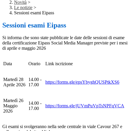
Novità
>
Le notizie
>
Sessioni esami Eipass
Sessioni esami Eipass
Si informa che sono state pubblicate le date delle sessioni di esame
della certificazione Eipass Social Media Manager previste per i mesi
di aprile e maggio 2026
Data
Orario
Link iscrizione
Martedì 28
14.00 -
https://forms.gle/epsYbyghQUSPtkXS6
Aprile 2026
17.00
Martedì 26
14.00 -
Maggio
https://forms.gle/jUVmPuVpTsNPFqVCA
17.00
2026
Gi esami si svolgeranno nella sede centrale in viale Cavour 267 e