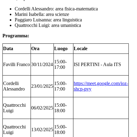
Cordelli Alessandro: area fisica-matematica
Marini Isabella: area scienze
Paggiaro Luisanna: area linguistica
Quattrocchi Luigi: area umanistica
Programma:
Data
Ora
Luogo
Locale
15:00-
Favilli Franco
30/11/2024
ISI PERTINI - Aula ITS
17:00
Cordelli
15:00-
https://meet.google.com/ioz-
23/01/2025
Alessandro
17:00
shcp-pvy
Quattrocchi
15:00-
06/02/2025
Luigi
18:00
Quattrocchi
15:00-
13/02/2025
Luigi
18:00