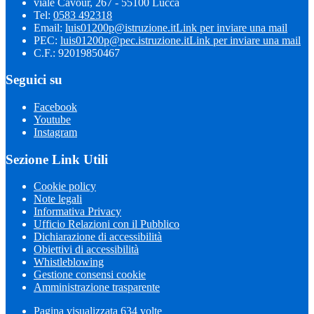
viale Cavour, 267 - 55100 Lucca
Tel:
0583 492318
Email:
luis01200p@istruzione.it
Link per inviare una mail
PEC:
luis01200p@pec.istruzione.it
Link per inviare una mail
C.F.: 92019850467
Seguici su
Facebook
Youtube
Instagram
Sezione Link Utili
Cookie policy
Note legali
Informativa Privacy
Ufficio Relazioni con il Pubblico
Dichiarazione di accessibilità
Obiettivi di accessibilità
Whistleblowing
Gestione consensi cookie
Amministrazione trasparente
Pagina visualizzata
634
volte