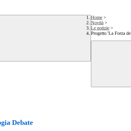
Home
>
Novità
>
Le notizie
>
Progetto 'La Forza d
ogia Debate