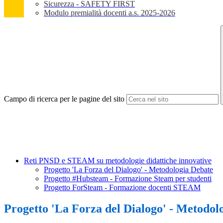
Sicurezza - SAFETY FIRST
Modulo premialità docenti a.s. 2025-2026
Campo di ricerca per le pagine del sito
Reti PNSD e STEAM su metodologie didattiche innovative
Progetto 'La Forza del Dialogo' - Metodologia Debate
Progetto #Hubsteam - Formazione Steam per studenti
Progetto ForSteam - Formazione docenti STEAM
Progetto 'La Forza del Dialogo' - Metodol