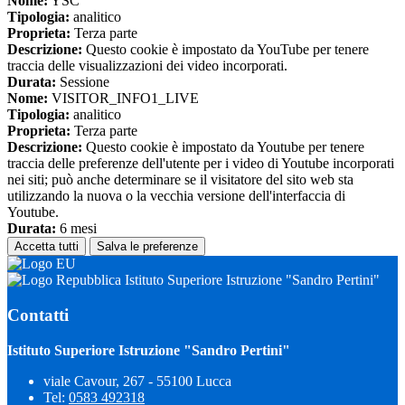
Nome:
YSC
Tipologia:
analitico
Proprieta:
Terza parte
Descrizione:
Questo cookie è impostato da YouTube per tenere
traccia delle visualizzazioni dei video incorporati.
Durata:
Sessione
Nome:
VISITOR_INFO1_LIVE
Tipologia:
analitico
Proprieta:
Terza parte
Descrizione:
Questo cookie è impostato da Youtube per tenere
traccia delle preferenze dell'utente per i video di Youtube incorporati
nei siti; può anche determinare se il visitatore del sito web sta
utilizzando la nuova o la vecchia versione dell'interfaccia di
Youtube.
Durata:
6 mesi
Accetta tutti
Salva le preferenze
Istituto Superiore Istruzione "Sandro Pertini"
Contatti
Istituto Superiore Istruzione "Sandro Pertini"
viale Cavour, 267 - 55100 Lucca
Tel:
0583 492318