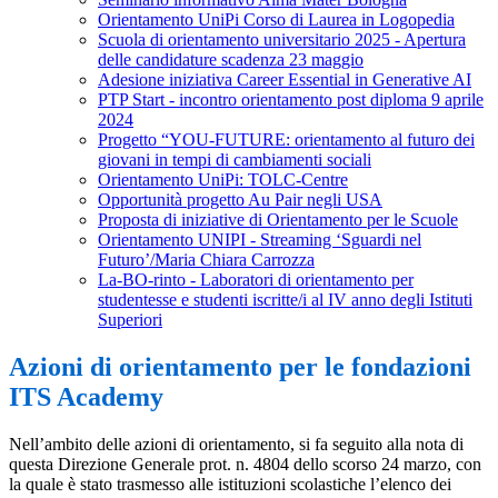
Orientamento UniPi Corso di Laurea in Logopedia
Scuola di orientamento universitario 2025 - Apertura
delle candidature scadenza 23 maggio
Adesione iniziativa Career Essential in Generative AI
PTP Start - incontro orientamento post diploma 9 aprile
2024
Progetto “YOU-FUTURE: orientamento al futuro dei
giovani in tempi di cambiamenti sociali
Orientamento UniPi: TOLC-Centre
Opportunità progetto Au Pair negli USA
Proposta di iniziative di Orientamento per le Scuole
Orientamento UNIPI - Streaming ‘Sguardi nel
Futuro’/Maria Chiara Carrozza
La-BO-rinto - Laboratori di orientamento per
studentesse e studenti iscritte/i al IV anno degli Istituti
Superiori
Azioni di orientamento per le fondazioni
ITS Academy
Nell’ambito delle azioni di orientamento, si fa seguito alla nota di
questa Direzione Generale prot. n. 4804 dello scorso 24 marzo, con
la quale è stato trasmesso alle istituzioni scolastiche l’elenco dei