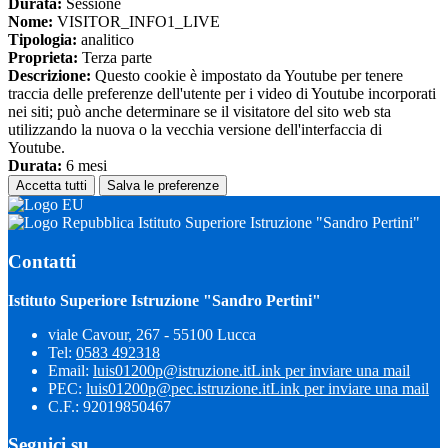
Durata:
Sessione
Nome:
VISITOR_INFO1_LIVE
Tipologia:
analitico
Proprieta:
Terza parte
Descrizione:
Questo cookie è impostato da Youtube per tenere
traccia delle preferenze dell'utente per i video di Youtube incorporati
nei siti; può anche determinare se il visitatore del sito web sta
utilizzando la nuova o la vecchia versione dell'interfaccia di
Youtube.
Durata:
6 mesi
Accetta tutti
Salva le preferenze
Istituto Superiore Istruzione "Sandro Pertini"
Contatti
Istituto Superiore Istruzione "Sandro Pertini"
viale Cavour, 267 - 55100 Lucca
Tel:
0583 492318
Email:
luis01200p@istruzione.it
Link per inviare una mail
PEC:
luis01200p@pec.istruzione.it
Link per inviare una mail
C.F.: 92019850467
Seguici su