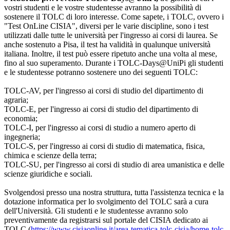
vostri studenti e le vostre studentesse avranno la possibilità di
sostenere il TOLC di loro interesse. Come sapete, i TOLC, ovvero i
"Test OnLine CISIA", diversi per le varie discipline, sono i test
utilizzati dalle tutte le università per l'ingresso ai corsi di laurea. Se
anche sostenuto a Pisa, il test ha validità in qualunque università
italiana. Inoltre, il test può essere ripetuto anche una volta al mese,
fino al suo superamento. Durante i TOLC-Days@UniPi gli studenti
e le studentesse potranno sostenere uno dei seguenti TOLC:
TOLC-AV, per l'ingresso ai corsi di studio del dipartimento di
agraria;
TOLC-E, per l'ingresso ai corsi di studio del dipartimento di
economia;
TOLC-I, per l'ingresso ai corsi di studio a numero aperto di
ingegneria;
TOLC-S, per l'ingresso ai corsi di studio di matematica, fisica,
chimica e scienze della terra;
TOLC-SU, per l'ingresso ai corsi di studio di area umanistica e delle
scienze giuridiche e sociali.
Svolgendosi presso una nostra struttura, tutta l'assistenza tecnica e la
dotazione informatica per lo svolgimento del TOLC sarà a cura
dell'Università. Gli studenti e le studentesse avranno solo
preventivamente da registrarsi sul portale del CISIA dedicato ai
TOLC (
https://www.cisiaonline.it/
area-tematica-tolc-cisia/home-
tolc-