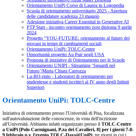
Orientamento UniPi Corso di Laurea in Logopedia
Scuola di orientamento universitario 2025 - Apertura
delle candidature scadenza 23 maggio
Adesione iniziativa Career Essential in Generative AI
PTP Start - incontro orientamento post diploma 9 aprile
2024
Progetto “YOU-FUTURE: orientamento al futuro dei
giovani in tempi di cambiamenti sociali
Orientamento UniPi: TOLC-Centre
Opportunità progetto Au Pair negli USA
Proposta di iniziative di Orientamento per le Scuole
Orientamento UNIPI - Streaming ‘Sguardi nel
Futuro’/Maria Chiara Carrozza
La-BO-rinto - Laboratori di orientamento per
studentesse e studenti iscritte/i al IV anno degli Istituti
Superiori
Orientamento UniPi: TOLC-Centre
Iniziativa di
orientamento
presso l'Università di Pisa, focalizzata
sull'autovalutazione delle conoscenze, in vista dell'iscrizione
all'Università. Abbiamo infatti organizzato presso il
TOLC-Centre
a UniPi [Polo Carmignani, P.za dei Cavalieri, 8] per i giorni 7-8-
9 febbraio p.v. l'evento TOLC-Days@UniPi,
tre giorni in cui i