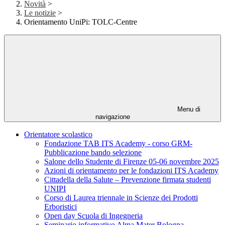
Novità
>
Le notizie
>
Orientamento UniPi: TOLC-Centre
Menu di
navigazione
Orientatore scolastico
Fondazione TAB ITS Academy - corso GRM-
Pubblicazione bando selezione
Salone dello Studente di Firenze 05-06 novembre 2025
Azioni di orientamento per le fondazioni ITS Academy
Cittadella della Salute – Prevenzione firmata studenti
UNIPI
Corso di Laurea triennale in Scienze dei Prodotti
Erboristici
Open day Scuola di Ingegneria
Seminario informativo Alma Mater Bologna