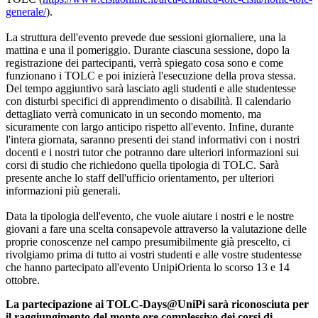
generale/
).
La struttura dell'evento prevede due sessioni giornaliere, una la
mattina e una il pomeriggio. Durante ciascuna sessione, dopo la
registrazione dei partecipanti, verrà spiegato cosa sono e come
funzionano i TOLC e poi inizierà l'esecuzione della prova stessa.
Del tempo aggiuntivo sarà lasciato agli studenti e alle studentesse
con disturbi specifici di apprendimento o disabilità. Il calendario
dettagliato verrà comunicato in un secondo momento, ma
sicuramente con largo anticipo rispetto all'evento. Infine, durante
l'intera giornata, saranno presenti dei stand informativi con i nostri
docenti e i nostri tutor che potranno dare ulteriori informazioni sui
corsi di studio che richiedono quella tipologia di TOLC. Sarà
presente anche lo staff dell'ufficio
orientamento
, per ulteriori
informazioni più generali.
Data la tipologia dell'evento, che vuole aiutare i nostri e le nostre
giovani a fare una scelta consapevole attraverso la valutazione delle
proprie conoscenze nel campo presumibilmente già prescelto, ci
rivolgiamo prima di tutto ai vostri studenti e alle vostre studentesse
che hanno partecipato all'evento UnipiOrienta lo scorso 13 e 14
ottobre.
La partecipazione ai TOLC-Days@UniPi sarà riconosciuta per
il raggiungimento del monte ore complessivo dei corsi di