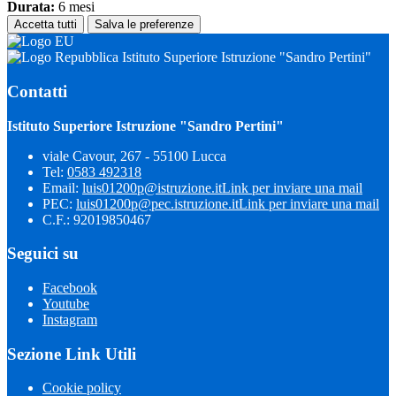
Durata:
6 mesi
Accetta tutti
Salva le preferenze
Istituto Superiore Istruzione "Sandro Pertini"
Contatti
Istituto Superiore Istruzione "Sandro Pertini"
viale Cavour, 267 - 55100 Lucca
Tel:
0583 492318
Email:
luis01200p@istruzione.it
Link per inviare una mail
PEC:
luis01200p@pec.istruzione.it
Link per inviare una mail
C.F.: 92019850467
Seguici su
Facebook
Youtube
Instagram
Sezione Link Utili
Cookie policy