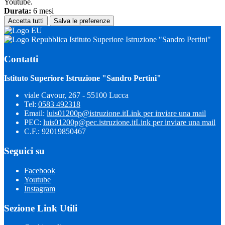
Youtube.
Durata:
6 mesi
Accetta tutti
Salva le preferenze
Istituto Superiore Istruzione "Sandro Pertini"
Contatti
Istituto Superiore Istruzione "Sandro Pertini"
viale Cavour, 267 - 55100 Lucca
Tel:
0583 492318
Email:
luis01200p@istruzione.it
Link per inviare una mail
PEC:
luis01200p@pec.istruzione.it
Link per inviare una mail
C.F.: 92019850467
Seguici su
Facebook
Youtube
Instagram
Sezione Link Utili